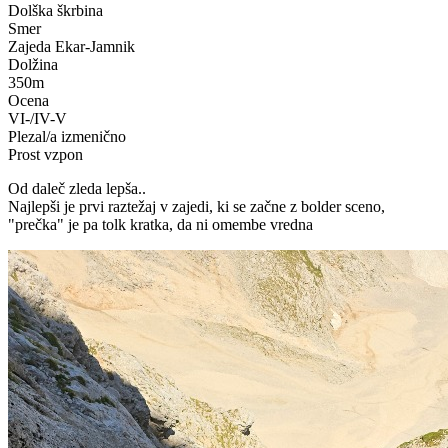
Dolška škrbina
Smer
Zajeda Ekar-Jamnik
Dolžina
350m
Ocena
VI-/IV-V
Plezal/a izmenično
Prost vzpon
Od daleč zleda lepša..
Najlepši je prvi raztežaj v zajedi, ki se začne z bolder sceno,
"prečka" je pa tolk kratka, da ni omembe vredna