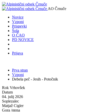
AO Črnuče
Novice
Vzponi
Prispevki
Šola
O ČAO
PD NOVICE
Prijava
Prva stran
Vzponi
Debela peč - Jesih - Potočnik
Rok Vrhovšek
Datum
04. julij 2026
Soplezalec
Matjaž Cigler
Gora /stena