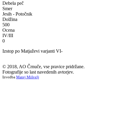
Debela peč
Smer
Jesih - Potočnik
Dolžina
500
Ocena
IV/III
0
Izstop po Matjaževi varjanti VI-
© 2018, AO Črnuče, vse pravice pridržane.
Fotografije so last navedenih avtorjev.
Izvedba
Matej Mišvelj