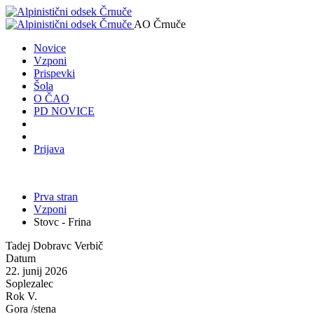
AO Črnuče
Novice
Vzponi
Prispevki
Šola
O ČAO
PD NOVICE
Prijava
Prva stran
Vzponi
Stovc - Frina
Tadej Dobravc Verbič
Datum
22. junij 2026
Soplezalec
Rok V.
Gora /stena