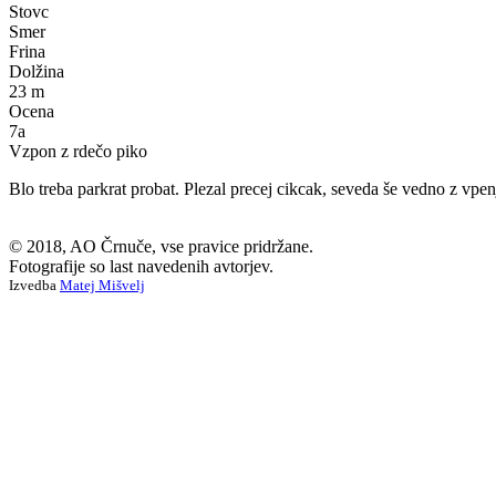
Stovc
Smer
Frina
Dolžina
23 m
Ocena
7a
Vzpon z rdečo piko
Blo treba parkrat probat. Plezal precej cikcak, seveda še vedno z vp
© 2018, AO Črnuče, vse pravice pridržane.
Fotografije so last navedenih avtorjev.
Izvedba
Matej Mišvelj