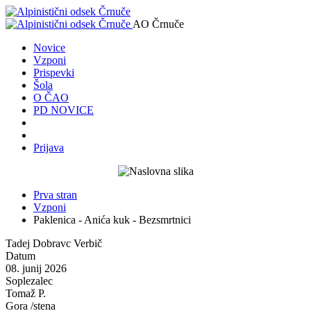
AO Črnuče
Novice
Vzponi
Prispevki
Šola
O ČAO
PD NOVICE
Prijava
Prva stran
Vzponi
Paklenica - Anića kuk - Bezsmrtnici
Tadej Dobravc Verbič
Datum
08. junij 2026
Soplezalec
Tomaž P.
Gora /stena