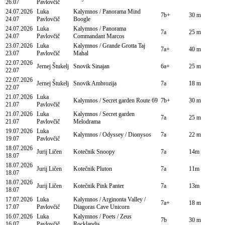
26.07
Pavlovčič
24.07.2026
Luka
Kalymnos / Panorama
Mind
7b+
30 m
24.07
Pavlovčič
Boogle
24.07.2026
Luka
Kalymnos / Panorama
7a
25 m
24.07
Pavlovčič
Commandant Marcos
23.07.2026
Luka
Kalymnos / Grande Grotta
Taj
7a+
40 m
23.07
Pavlovčič
Mahal
22.07.2026
Jernej Štukelj
Snovik
Sinajan
6a+
25 m
22.07
22.07.2026
Jernej Štukelj
Snovik
Ambrozija
7a
18 m
22.07
21.07.2026
Luka
Kalymnos / Secret garden
Route 69
7b+
30 m
21.07
Pavlovčič
21.07.2026
Luka
Kalymnos / Secret garden
7a
25 m
21.07
Pavlovčič
Melodrama
19.07.2026
Luka
Kalymnos / Odyssey /
Dionysos
7a
22 m
19.07
Pavlovčič
18.07.2026
Jurij Ličen
Kotečnik
Snoopy
7a
14m
18.07
18.07.2026
Jurij Ličen
Kotečnik
Pluton
7a
11m
18.07
18.07.2026
Jurij Ličen
Kotečnik
Pink Panter
7a
13m
18.07
17.07.2026
Luka
Kalymnos / Arginonta Valley /
7a+
18 m
17.07
Pavlovčič
Diagoras Cave
Unicorn
16.07.2026
Luka
Kalymnos / Poets / Zeus
7b
30 m
16.07
Pavlovčič
Rocklandis