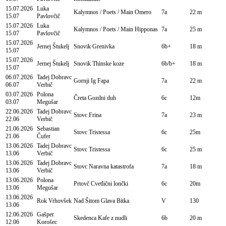
15.07.2026
Luka
Kalymnos / Poets / Main
Omero
7a
22 m
15.07
Pavlovčič
15.07.2026
Luka
Kalymnos / Poets / Main
Hipponas
7a
25 m
15.07
Pavlovčič
15.07.2026
Jernej Štukelj
Snovik
Grenivka
6b+
18 m
15.07
15.07.2026
Jernej Štukelj
Snovik
Thinske koze
6b/b+
18 m
15.07
06.07.2026
Tadej Dobravc
Gornji Ig
Fapa
7a
22 m
06.07
Verbič
03.07.2026
Polona
Čreta
Gozdni duh
6c
12m
03.07
Megušar
22.06.2026
Tadej Dobravc
Stovc
Frina
7a
23 m
22.06
Verbič
21.06.2026
Sebastian
Stovc
Tristessa
6c
25m
21.06
Čufer
13.06.2026
Tadej Dobravc
Stovc
Tristessa
6c
25 m
13.06
Verbič
13.06.2026
Tadej Dobravc
Stovc
Naravna katastrofa
7a
18 m
13.06
Verbič
13.06.2026
Polona
Prtovč
Cvetlični lončki
6c
20m
13.06
Megušar
13.06.2026
Rok Vrhovšek
Nad Šitom Glava
Bitka
V
130
13.06
12.06.2026
Gašper
Skedenca
Kafe z nudli
6b
20 m
12.06
Korošec