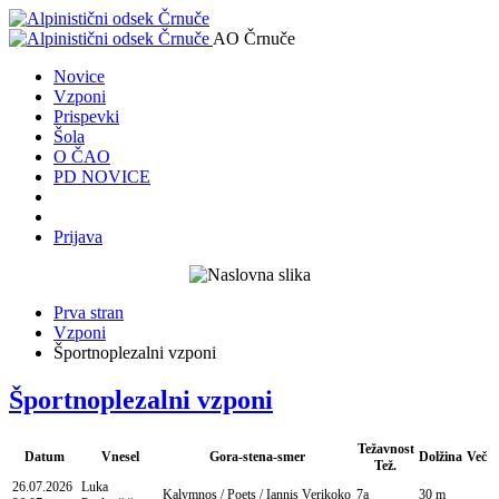
AO Črnuče
Novice
Vzponi
Prispevki
Šola
O ČAO
PD NOVICE
Prijava
Prva stran
Vzponi
Športnoplezalni vzponi
Športnoplezalni vzponi
Težavnost
Datum
Vnesel
Gora-stena-smer
Dolžina
Več
Tež.
26.07.2026
Luka
Kalymnos / Poets / Iannis
Verikoko
7a
30 m