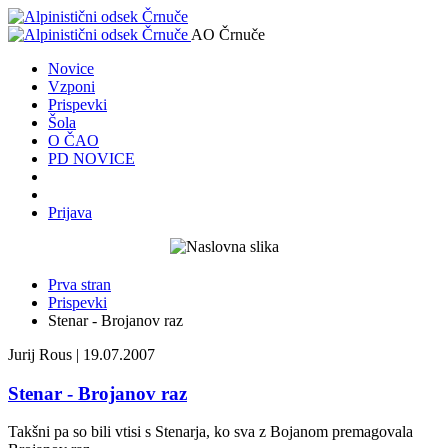
AO Črnuče
Novice
Vzponi
Prispevki
Šola
O ČAO
PD NOVICE
Prijava
Prva stran
Prispevki
Stenar - Brojanov raz
Jurij Rous | 19.07.2007
Stenar - Brojanov raz
Takšni pa so bili vtisi s Stenarja, ko sva z Bojanom premagovala