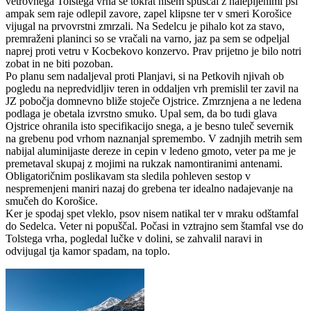
vetrovnega Tolstega vrha se tokrat nisem spuščal z nalepljenimi psi
ampak sem raje odlepil zavore, zapel klipsne ter v smeri Korošice
vijugal na prvovrstni zmrzali. Na Sedelcu je pihalo kot za stavo,
premraženi planinci so se vračali na varno, jaz pa sem se odpeljal
naprej proti vetru v Kocbekovo konzervo. Prav prijetno je bilo notri
zobat in ne biti pozoban.
Po planu sem nadaljeval proti Planjavi, si na Petkovih njivah ob
pogledu na nepredvidljiv teren in oddaljen vrh premislil ter zavil na
JZ pobočja domnevno bliže stoječe Ojstrice. Zmrznjena a ne ledena
podlaga je obetala izvrstno smuko. Upal sem, da bo tudi glava
Ojstrice ohranila isto specifikacijo snega, a je besno tuleč severnik
na grebenu pod vrhom naznanjal spremembo. V zadnjih metrih sem
nabijal aluminijaste dereze in cepin v ledeno gmoto, veter pa me je
premetaval skupaj z mojimi na rukzak namontiranimi antenami.
Obligatoričnim poslikavam sta sledila pohleven sestop v
nespremenjeni maniri nazaj do grebena ter idealno nadajevanje na
smučeh do Korošice.
Ker je spodaj spet vleklo, psov nisem natikal ter v mraku odštamfal
do Sedelca. Veter ni popuščal. Počasi in vztrajno sem štamfal vse do
Tolstega vrha, pogledal lučke v dolini, se zahvalil naravi in
odvijugal tja kamor spadam, na toplo.