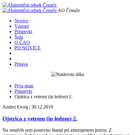
AO Črnuče
Novice
Vzponi
Prispevki
Šola
O ČAO
PD NOVICE
Prijava
Prva stran
Prispevki
Ojstrica z vetrom (in ledom) 2.
Andrej Erceg | 30.12.2019
Ojstrica z vetrom (in ledom) 2.
Na smučeh sem ponovno štartal pri zmrznjenem jezeru. Z