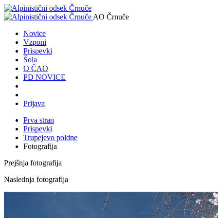
AO Črnuče
Novice
Vzponi
Prispevki
Šola
O ČAO
PD NOVICE
Prijava
Prva stran
Prispevki
Trupejevo poldne
Fotografija
Prejšnja fotografija
Naslednja fotografija