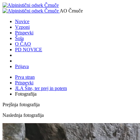
AO Črnuče
Novice
Vzponi
Prispevki
Šola
O ČAO
PD NOVICE
Prijava
Prva stran
Prispevki
JLA Šite, ter prej in potem
Fotografija
Prejšnja fotografija
Naslednja fotografija